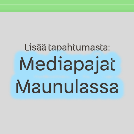
Lisää tapahtumasta:
Mediapajat
Mediapajat
Maunulassa
Maunulassa