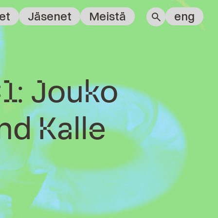
et
Jäsenet
Meistä
eng
1: Jouko
nd Kalle