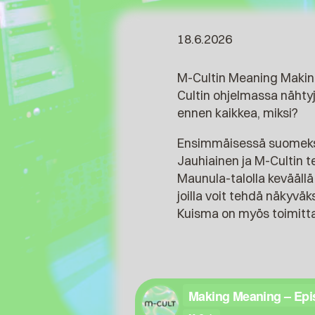
18.6.2026
M-Cultin Meaning Making
Cultin ohjelmassa nähtyjä
ennen kaikkea, miksi?
Ensimmäisessä suomeksi 
Jauhiainen ja M-Cultin t
Maunula-talolla kevääll
joilla voit tehdä näkyvä
Kuisma on myös toimitta