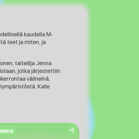
ellisellä kaudella M-
tä teet ja miten, ja
en, taiteilija Jenna
taan, jotka järjestettiin
kerrontaa välineinä,
hiympäristöstä. Kalle