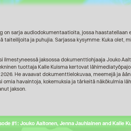
 on sarja audiodokumentaatioita, jossa haastatellaan ed
 taiteilijoita ja puhujia. Sarjassa kysymme: Kuka olet, mi
ilmestyneessä jaksossa dokumenttiohjaaja Jouko Aalton
ekninen tuottaja Kalle Kuisma kertovat lähimediatyöpajois
ä 2026. He avaavat dokumenttielokuvaa, meemejä ja ääni
ksi omia havaintoja, kokemuksia ja tärkeitä näkökulmia lä
nut jakson.