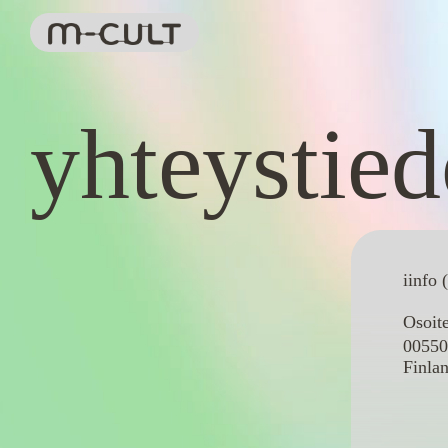
yhteystied
iinfo 
Osoit
00550
Finla