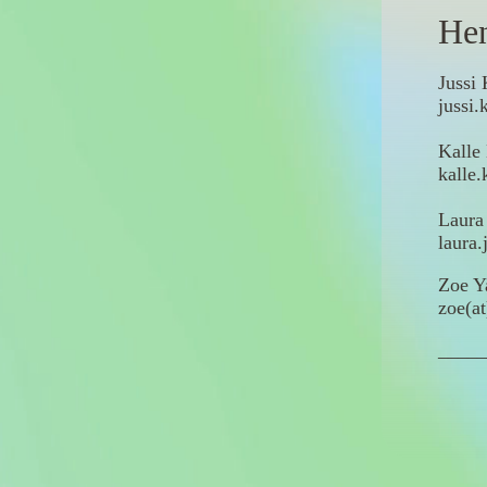
Hen
Jussi 
jussi.
Kalle
kalle.
Laura
laura.
Zoe Ya
zoe(at
_____