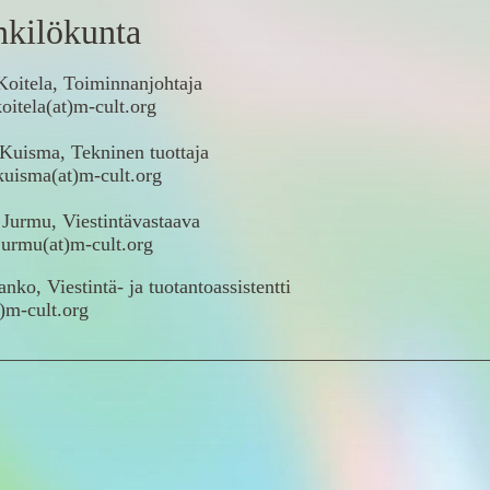
kilökunta
Koitela, Toiminnanjohtaja
koitela(at)m-cult.org
 Kuisma, Tekninen tuottaja
kuisma(at)m-cult.org
 Jurmu, Viestintävastaava
jurmu(at)m-cult.org
nko, Viestintä- ja tuotantoassistentti
)m-cult.org
_________________________________________________